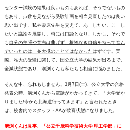
センター試験の結果は良いものもあれば、そうでないもの
もあり、点数を見ながら受験計画を相当見直したのは良い
思い出です。私や栗原先生を交えて、あーしたい、こーし
たいと議論を展開し、時には口論となり、しかし、それで
も
自分の主張や意志は曲げず、根拠なき自信を持って進ん
でいったのは、並大抵のことではなかった
はずです。実
際、私大の受験に関して、国公立大学の結果が出るまで、
全滅状態であり、溝渕くんも私たちも相当に悩みました。
そんな中、忘れもしません。3月7日(土)、公立大学の合格
発表の時、溝渕くんから電話がかかってきて、「大学受か
りました!今から北海道行ってきます」と言われたとき
は、校舎内でスタッフ・AAが歓喜状態になりました。
溝渕くんは見事、「公立千歳科学技術大学 理工学部」に