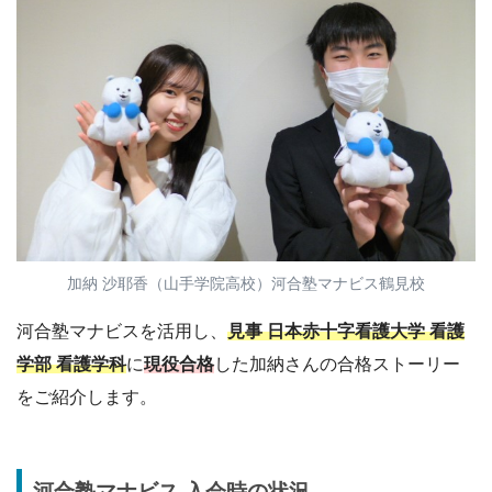
加納 沙耶香（山手学院高校）河合塾マナビス鶴見校
河合塾マナビスを活用し、
見事 日本赤十字看護大学 看護
学部 看護学科
に
現役合格
した加納さんの合格ストーリー
をご紹介します。
河合塾マナビス 入会時の状況