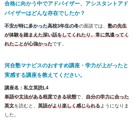
合格に向かう中でアドバイザー
、
アシスタントアド
バイザーはどんな存在でしたか？
不安が特に多かった高校3年生の冬
の面談では、
塾の先生
が体験を踏まえた深い話をしてくれたり、常に気遣ってく
れたことが心強かった
です。
河合塾マナビスのおすすめ講座・学力が上がったと
実感する講座を教えてください。
講座名：私立英読L4
単語や文法がある程度できる状態
で、
自分の学力に合った
英文
を読むと、
英語がより楽しく感じられる
ようになりま
した。