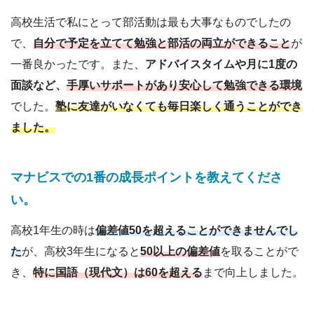
高校生活で私にとって部活動は最も大事なものでしたの
で、
自分で予定を立てて勉強と部活の両立ができること
が
一番良かったです。また、
アドバイスタイムや月に1度の
面談など、
手厚いサポートがあり安心して勉強できる環境
でした。
塾に友達がいなくても毎日楽しく通うことができ
ました。
マナビスでの1番の成長ポイントを教えてくださ
い
。
高校1年生の時は
偏差値50を超えることができませんでし
た
が、高校3年生になると
50以上の偏差値
を取ることがで
き、
特に国語（現代文）は60を超える
まで向上しました。