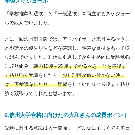
学習スケジュール
「学校推薦型選抜」と「一般選抜」を両立するスケジュー
ル
で組んでいました。
月に一回の月例面談では、
アドバイザーと来月やるべきこ
とや講座の優先順位などを確認し、明確な目標をもって
取
り組んでいました。部活動引退してから本格的に受験勉強
に取り組み、
朝の10時～22時までやるべきことを最後ま
で粘り強く受
講をしたり、
少し理解が追い付かない時に
は、再受講をしたりして復習
をしていたりと最後まで粘り
強く頑張ってくれたと思います。
2.信州大学合格に向けたの大和さんの成長ポイント
受験に対する意識は人一倍強く、どんなに忙しくても毎日