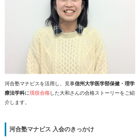
河合塾マナビスを活用し、見事
信州大学医学部保健・理学
療法学科
に
現役合格
した大和さんの合格ストーリーをご紹
介します。
河合塾マナビス 入会のきっかけ