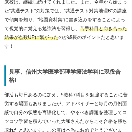
来校は、継続し続けてくれました。また、今年から始まっ
た“共通テスト”の対策では、“共通テスト対策地理B”の講座
で傾向を知り、“地図資料集”に書き込みをすることによっ
て視覚的に覚える勉強法を習得し、
苦手科目と向き合った
結果が点数UPに繋がった
のが成長のポイントだと思いま
す！
見事、信州大学医学部理学療法学科に現役合
格!
部活も毎日あるのに加え、5教科7科目を勉強することに苦
労する場面もありましたが、アドバイザーと毎月の月例面
談で自分の状態を言語化して、やるべき課題を整理してコ
ツコツ学習を積んでいった大和さんだからこそ合格を勝ち
取れたと思います。この度は本当におめでとうございま