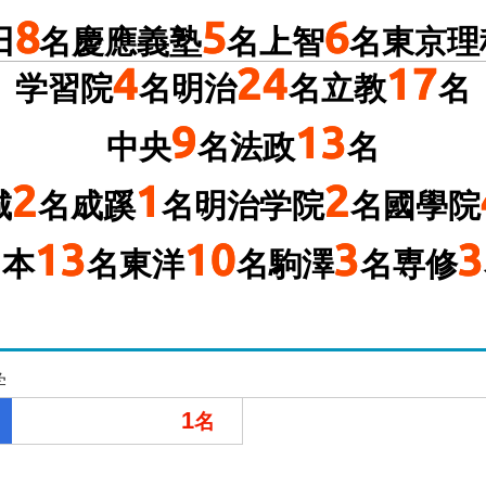
8
5
6
田
名
慶應義塾
名
上智
名
東京理
4
24
17
学習院
名
明治
名
立教
名
9
13
中央
名
法政
名
2
1
2
城
名
成蹊
名
明治学院
名
國學院
13
10
3
3
日本
名
東洋
名
駒澤
名
専修
学
1
名