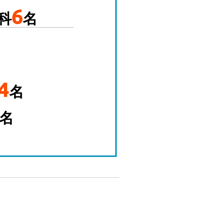
6
科
名
4
名
名