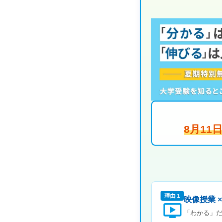
8月1
理由 1
映像授業 
「わかる」