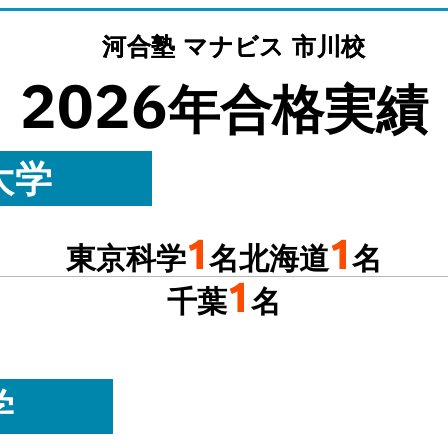
河合塾 マナビス 市川校
2026
年合格実績
大学
1
1
東京科学
名
北海道
名
1
千葉
名
学