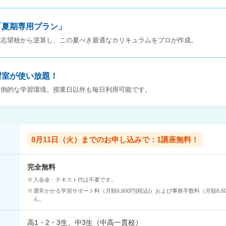
「夏期専用プラン」
と志望校から逆算し、この夏べき最適なカリキュラムをプロが作成。
習室が使い放題！
圧倒的な学習環境。授業日以外も毎日利用可能です。
8月11日（火）までのお申し込みで：1講座無料！
完全無料
入会金・テキスト代は不要です。
通常かかる学習サポート料（月額6,600円[税込]）および事務手数料（月額6,6
ん。
高1・2・3生、中3生（中高一貫校）