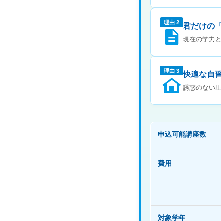
理由 2
君だけの
現在の学力
理由 3
快適な自
誘惑のない
申込可能講座数
費用
対象学年