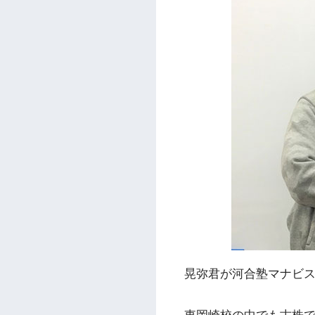
晃弥君が河合塾マナビス