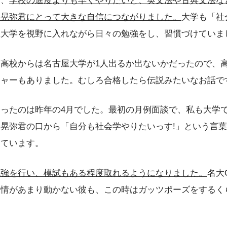
で、
学校の進度よりも早くやりたいと、英文法や古典文法な
、晃弥君にとって大きな自信につながりました。
大学も「社
屋大学を視野に入れながら日々の勉強をし、習慣づけていま
高校からは名古屋大学が1人出るか出ないかだったので、
シャーもありました。むしろ合格したら伝説みたいなお話で
ったのは昨年の4月でした。最初の月例面談で、私も大学
晃弥君の口から「自分も社会学やりたいっす!」という言
えています。
勉強を行い、模試もある程度取れるようになりました。
名大
表情があまり動かない彼も、この時はガッツポーズをするく