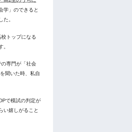
ど高2生のうちに
会学」のできると
した。
高校トップになる
す。
での専門が「社会
葉を聞いた時、私自
OPで模試の判定が
らい嬉しがること