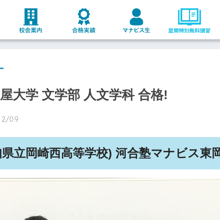
ー
古屋大学 文学部 人文学科 合格!
12/09
知県立岡崎西高等学校) 河合塾マナビス東