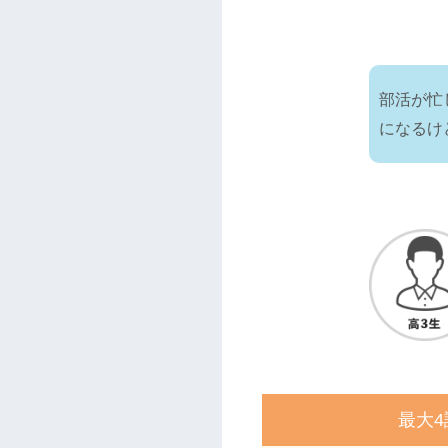
部活が忙
になるけ
最大