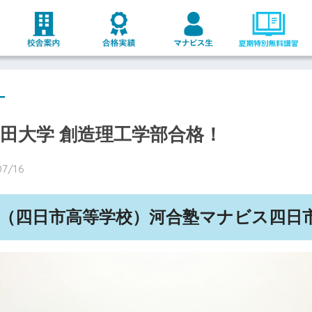
ー
稲田大学 創造理工学部合格！
07/16
（
四日市
高等学校）河合塾マナビス
四日