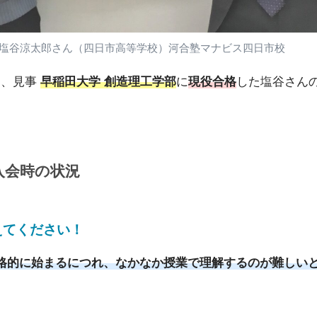
塩谷涼太郎さん（四日市高等学校）河合塾マナビス四日市校
し、見事
早稲田大学 創造理工学部
に
現役合格
した塩谷さん
入会時の状況
えてください
！
格的に始まるにつれ、なかなか授業で理解するのが難しい