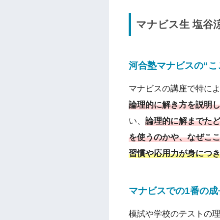
マナビス生
塩谷
河合塾マナビスの“こ
マナビスの講座で特に
論理的に解き方を説明
い、
論理的に解までた
を使うのかや、なぜこ
習慣や応用力が身につ
マナビスでの1番の
模試や学校のテストの