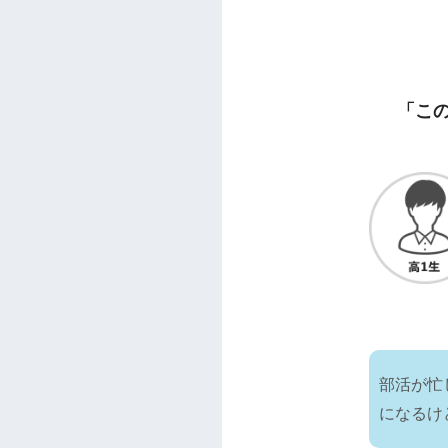
「こ
部活が忙
になるけ