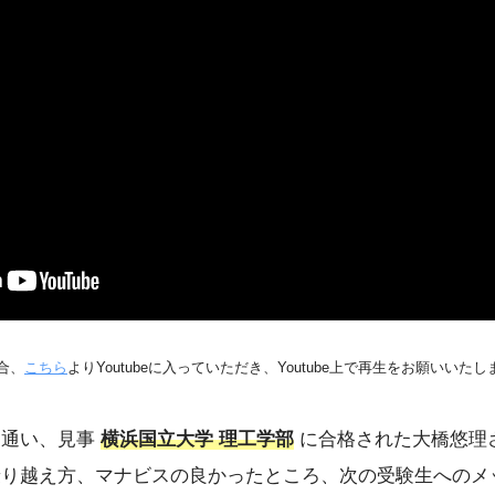
合、
こちら
よりYoutubeに入っていただき、Youtube上で再生をお願いいたし
に通い、見事
横浜国立大学 理工学部
に合格された大橋悠理
乗り越え方、マナビスの良かったところ、次の受験生へのメ