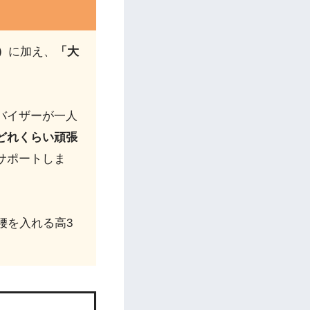
！
）
に加え、
「大
バイザーが一人
どれくらい頑張
サポートしま
腰を入れる高3