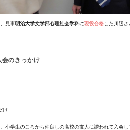
し、見事
明治大学文学部心理社会学科
に
現役合格
した川辺さ
入会のきっかけ
だけ
た、小学生のころから仲良しの高校の友人に誘われて入会し