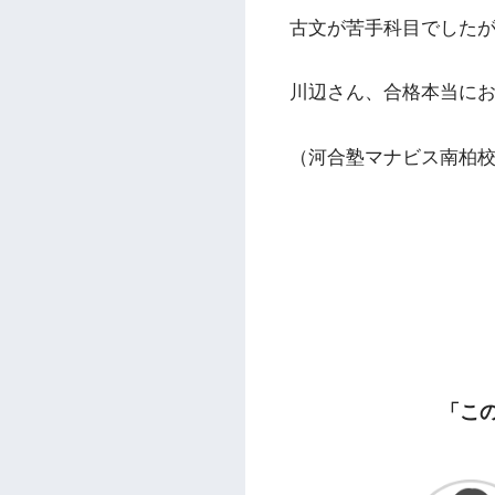
古文が苦手科目でした
川辺さん、合格本当に
（河合塾マナビス南柏
「こ