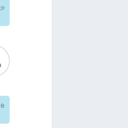
が少
、合