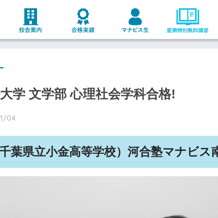
ー
治大学 文学部 心理社会学科合格!
11/04
千葉県立小金高等学校）河合塾マナビス