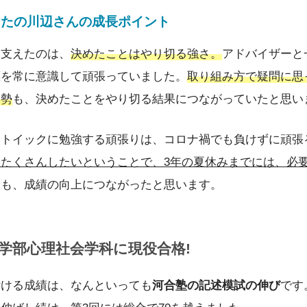
けたの川辺さんの成長ポイント
く支えたのは、
決めたことはやり切る強さ。
アドバイザーと
標を常に意識して頑張っていました。
取り組み方で疑問に思
姿勢
も、決めたことをやり切る結果につながっていたと思い
ストイックに勉強する頑張りは、コロナ禍でも負けずに頑張
たくさんしたいということで、3年の夏休みまでには、必
とも、成績の向上につながったと思います。
学部心理社会学科に現役合格!
付ける成績は、なんといっても
河合塾の記述模試の伸び
です