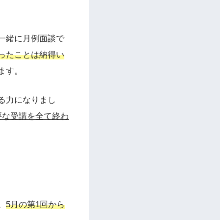
一緒に月例面談で
ったことは納得い
ます。
る力になりまし
要な受講を全て終わ
。
5月の第1回から