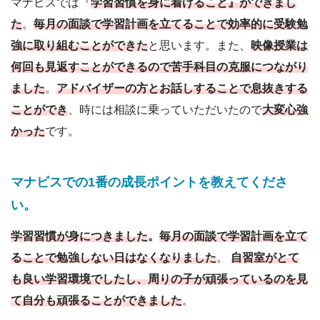
マナビスでは『
学習習慣を身に着けること』ができまし
た
。
毎月の面談で学習計画を立てることで効率的に受験勉
強に取り組むことができた
と思います。また、
映像授業は
何回も見返すことができるので苦手科目の克服につながり
ました
。
アドバイザーの方とお話しすることで息抜きする
ことができ
、時には相談に乗っていただいたので
大変心強
かった
です。
マナビスでの1番の成長ポイントを教えてくださ
い
。
学習習慣が身につきました
。
毎月の面談で学習計画を立て
ることで勉強しない日はなくなりました
。
自習室がとて
も良い学習環境でしたし、周りの子が頑張っているのを見
て自分も頑張ることができました
。