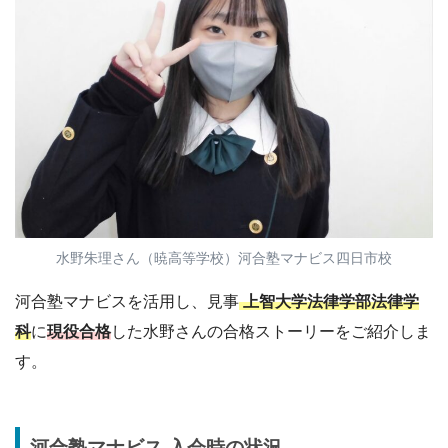
水野朱理さん（暁高等学校）河合塾マナビス四日市校
河合塾マナビスを活用し、見事
上智大学法律学部法律学
科
に
現役合格
した水野さんの合格ストーリーをご紹介しま
す。
河合塾マナビス 入会時の状況