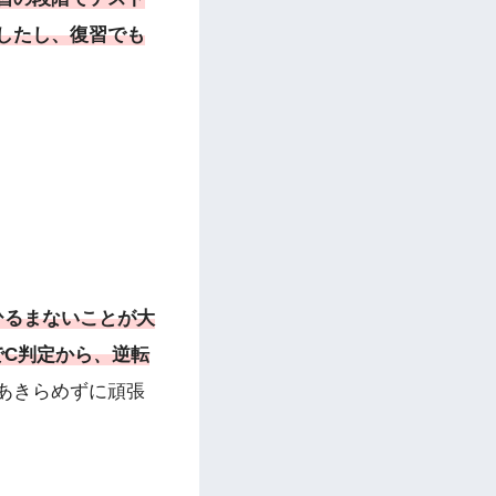
したし、復習でも
ひるまないことが大
でC判定から
、
逆転
あきらめずに頑張