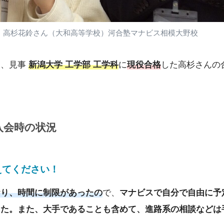
高杉花鈴さん（大和高等学校）河合塾マナビス相模大野校
し、見事
新潟大学 工学部 工学科
に
現役合格
した高杉さんの
入会時の状況
えてください
！
おり、時間に制限があったの
で、
マナビスで自分で自由に予
した。また、大手であることも含めて、進路系の相談などは