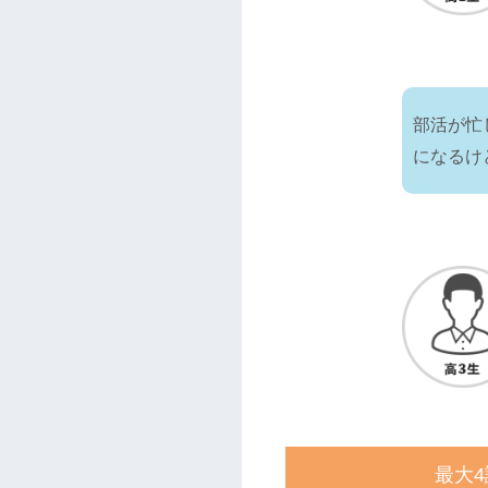
部活が忙
になるけ
最大