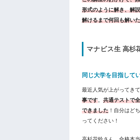
形式のように解き、解
解けるまで何回も解い
マナビス生 高杉
同じ大学を目指して
最近人気が上がってきて
事です
。
共通テストで全
できました
！自分はど
ってください！
高杉花鈴さん、合格本