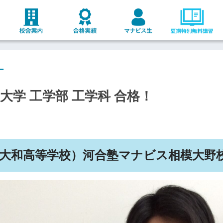
ー
潟大学 工学部 工学科 合格！
大和
高等学校）河合塾マナビス
相模大野