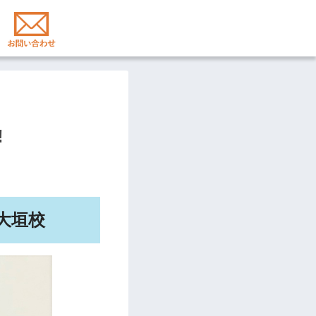
!
大垣校