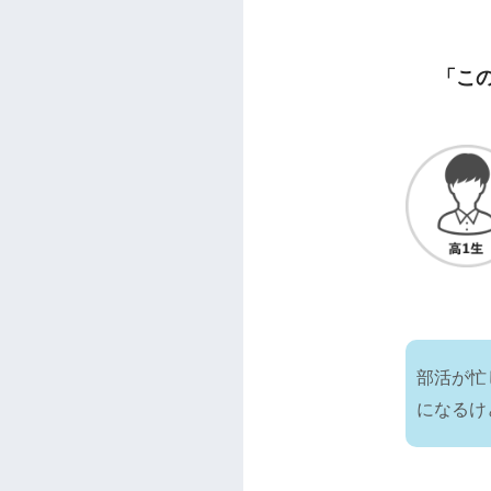
「こ
部活が忙
になるけ