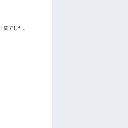
一倍でした。
。