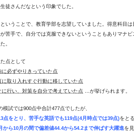
い生徒さんだなという印象でした。
いということで、教育学部を志望していました。得意科目は
語が苦手で、自分では克服できないということもありマナビ
した。
った点として
内に必ずやりきっていた点
直に取り入れすぐ行動に移していた点
ぐに行い、対策を自分で考えていた点
…が挙げられます。
模試では900点中合計477点でしたが、
3点をとり、苦手な英語でも119点(4月時点では39点)
をと
月から10月の間で偏差値44.4から54.2まで伸ばす大躍進
を見