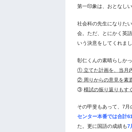
第一印象は、おとなし
社会科の先生になりた
会。ただ、とにかく英
いう決意をしてくれま
彰仁くんの素晴らしか
① 立てた計画を、当月
② 周りからの意見を素
③
模試の振り返りもす
その甲斐もあって、7月の
センター本番では合計61
た。更に国語の成績も
7