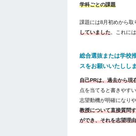
学科ごとの課題
課題には8月初めから取
していました
。これに
総合選抜または学校
スをお願いいたしし
自己PRは、過去から現
点を当てると書きやす
志望動機が明確になり
教授について直接質問
ができ、それを志望理