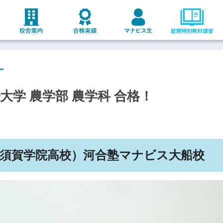
ー
治大学 農学部 農学科 合格！
須賀学院高校
）河合塾マナビス
大船
校