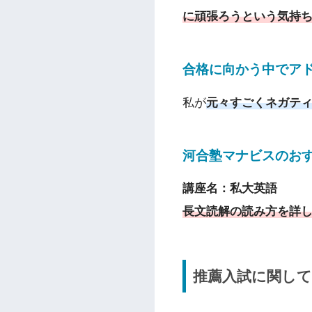
に頑張ろうという気持
合格に向かう中でア
私が
元々すごくネガテ
河合塾マナビスのお
講座名：私大英語
長文読解の読み方を詳
推薦入試に関し