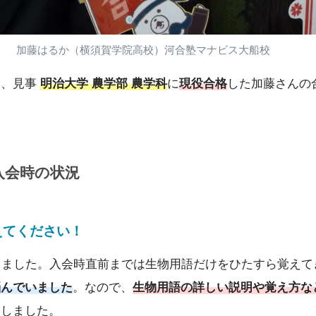
加藤はるか（横須賀学院高校）河合塾マナビス大船校
し、見事
明治大学 農学部 農学科
に
現役合格
した加藤さんの
入会時の状況
えてください
！
しました。入会時直前までは生物用語だけをひたすら覚えて
悩んでいました
。なので、
生物用語の詳しい説明や覚え方
な
会しました。