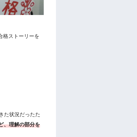
合格ストーリーを
きた状況だったた
ど、
理解の
部分
を