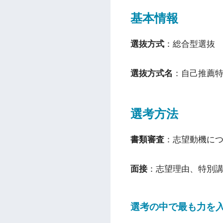
基本情報
選抜方式
：総合型選抜
選抜方式名
：自己推薦
選考方法
書類審査
：志望動機に
面接
：志望理由、特別
選考の中で最も力を