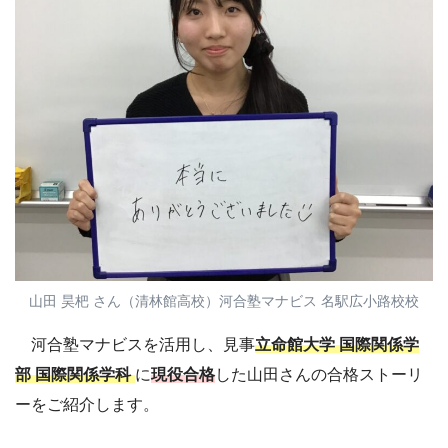
山田 昊杷 さん（清林館高校）河合塾マナビス 名駅広小路校校
河合塾マナビスを活用し、見事
立命館大学 国際関係学
部 国際関係学科
に
現役合格
した山田さんの合格ストーリ
ーをご紹介します。