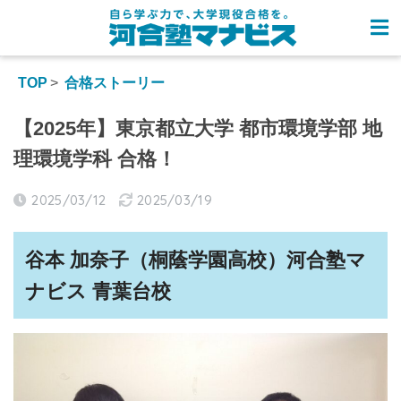
TOP
合格ストーリー
【2025年】東京都立大学 都市環境学部 地
理環境学科 合格！
2025/03/12
2025/03/19
谷本 加奈子
（
桐蔭学園高校
）河合塾マ
ナビス
青葉台
校