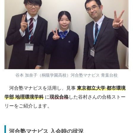
谷本 加奈子（桐蔭学園高校）河合塾マナビス 青葉台校
河合塾マナビスを活用し、見事
東京都立大学 都市環境
学部 地理環境学科
に
現役合格
した谷村さんの合格ストー
リーをご紹介します。
河合塾マナビス 入会時の状況