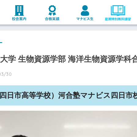
ー
重大学 生物資源学部 海洋生物資源学科
03/30
四日市
高等学校）河合塾マナビス
四日市