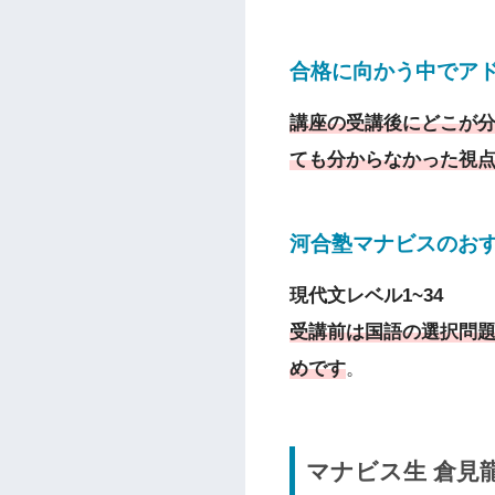
合格に向かう中でア
講座の受講後にどこが
ても分からなかった視
河合塾マナビスのお
現代文レベル1~34
受講前は国語の選択問
めです
。
マナビス生 倉見