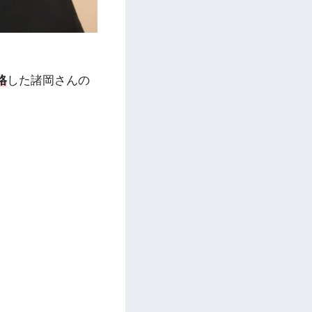
格
した諸岡さんの