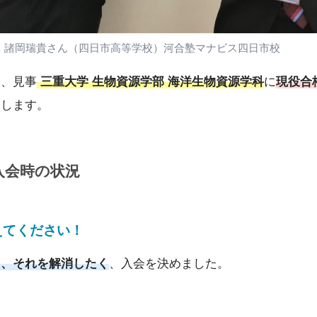
諸岡瑞貴さん（四日市高等学校）河合塾マナビス四日市校
し、見事
三重大学 生物資源学部 海洋生物資源学科
に
現役合
介します。
入会時の状況
えてください
！
り、それを解消したく
、入会を決めました。