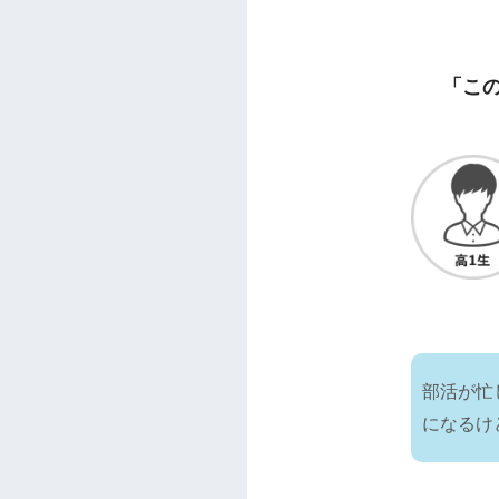
「こ
部活が忙
になるけ