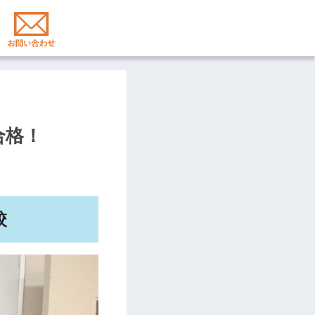
合格！
校