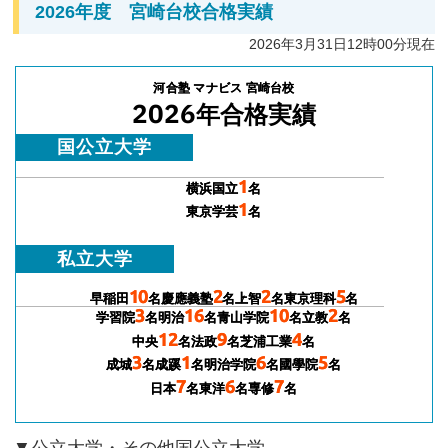
2026年度 宮崎台校合格実績
2026年3月31日12時00分現在
河合塾 マナビス 宮崎台校
2026
年合格実績
国公立大学
1
横浜国立
名
1
東京学芸
名
私立大学
10
2
2
5
早稲田
名
慶應義塾
名
上智
名
東京理科
名
3
16
10
2
学習院
名
明治
名
青山学院
名
立教
名
12
9
4
中央
名
法政
名
芝浦工業
名
3
1
6
5
成城
名
成蹊
名
明治学院
名
國學院
名
7
6
7
日本
名
東洋
名
専修
名