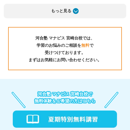
もっと見る
河合塾 マナビス 宮崎台校では、
学習のお悩みのご相談を
無料
で
01
受けつけております。
まずはお気軽にお問い合わせください。
河合塾 マナビス 宮崎台校の
映像授業
河合塾のトップレベルの講師による授業が約1,000講
座。自分に合った講座を選べるから、伸ばすべき力を
河合塾 マナビス 宮崎台校で
的確に引き上げる。
無料体験をご希望の方はこちら
「映像授業を一人で見ても内容を理解できない」そう
思っていませんか？マナビスには、わかりやすさトッ
プレベルの河合塾精鋭講師陣による映像授業と、最新
の入試問題や模試データを反映した河合塾 マナビス
だけのテキストがあります。基礎から入試・共通テス