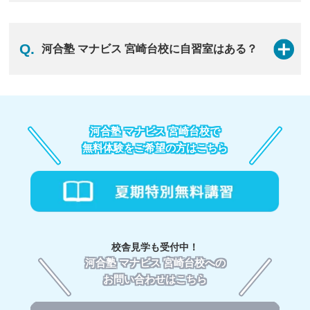
だく費用です。
A.
質の高い授業と教材、親身なサポートで、志望校合格に
向けて必要な力を引き出します。アドバイザーと一緒
2.学習サポート料 【月額6,600円（税込）】：毎月いた
Q.
河合塾 マナビス 宮崎台校に自習室はある？
に、目標を立てて学習の課題を解決できるので、最短ル
だく費用です。
ートで合格へと進めます。
※災害や感染症拡大への対応として校舎を閉館した場合
でも、生徒様のサポートはオンラインにより引き続き実
A.
河合塾 マナビス 宮崎台校では、みなさんの学習を誘惑
1. 大学受験専門の塾だから、受験に備えて的確で無駄の
施し、その月の学習サポート料を頂戴いたします。
するものは一切ないのでマナビス生の子達は相当な集中
ない対策ができる
力で質・量の両方とも充実した状態でやってくれていま
河合塾 マナビスは現役合格のための、
大学受験に特化し
河合塾 マナビス 宮崎台校で
3.受講料：お取りいただく講座によって金額が変わりま
す。1日13時以上学習できる環境が整っていますので緊
た塾。
河合塾講師の受験テクニック満載の映像授業と、
す。
無料体験をご希望の方はこちら
張感をもって学習できます。先輩達が醸し出すピリリと
最新の受験傾向が反映されたテキスト、河合塾ならでは
講座の種類にもよりますが、目安として「45分×1講」に
した空気感の中、是非みなさんも本番に近い状態で励ん
の受験のノウハウ、すべての相乗効果と共に、受験指導
つき1,910円（税込）、「60分×1講」につき2,550円（税
で下さい。
のプロであるアドバイザーによる一人ひとりに合ったサ
込）、「90分×1講」につき3,820円（税込）となり、そ
詳細は校舎までお問い合わせください。
ポートが受けられます。
れに各講座の講数を乗じた金額となります。例えば、
「90分×20講」で76,400円（税込）となります。
2. 受験指導のプロである、社員が担当につくから安心
お支払い方法は、口座振込かローンによる分割払いが可
様々な経験を持つアドバイザー(社員)が生徒一人ひとり
校舎見学も受付中！
能です。（一部ローン払いをお取扱いしていない校舎が
に対して担当につくので
、高校生活や学習法、将来の進
河合塾 マナビス 宮崎台校への
あります。）また一部の校舎にて「クレジットカード払
路についてもじっくり相談できます。また、アドバイザ
い」を受け付けております。
お問い合わせはこちら
ーのフォローのもと、
学習状況や目標に応じて、学習プ
ランを見直し、
志望校合格に向けて、迷わず学習を進め