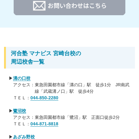
られます。
志望校や成績から、一人ひとりに合った学習プランをご提案
3. キミに必要な授業だけを受講できる映像授業と.河合
するため、学習プランにより受講料が異なります。
塾品質の良質なテキスト
詳細は河合塾 マナビス各校舎にお問い合わせください。
授業の進度が決められている集団塾と違い、
自分の学習
進度やペースに合わせて学習できます。
マナビスでは基
礎から
入試・共通テスト対策まで対応した約1,000講座
の中から、自分に必要な講座を受講できるので、無駄な
河合塾 マナビス 宮崎台校の
受講時間はありません。使用するテキストは、河合塾の
周辺校舎一覧
精鋭講師陣が最新の入試問題・模試データを反映して作
成しています。
▶
溝の口校
アクセス：東急田園都市線「溝の口」駅 徒歩1分 JR南武
4. 1対1の対話で授業の理解を深めるアドバイスタイム
線「武蔵溝ノ口」駅 徒歩4分
受け身の学習では、学力は伸ばせません。マナビスで
ＴＥＬ：
044-850-2280
は、毎授業後にアドバイザーのフォローのもと、
授業で
学習したことを生徒自身が説明する「アドバイスタイ
▶
鷺沼校
ム」
を設けています。対話しながら、
生徒自身が授業で
アクセス：東急田園都市線「鷺沼」駅 正面口徒歩2分
インプットした知識を整理して自分の言葉にする
こと
ＴＥＬ：
044-871-8818
で、わかったつもりになっていた部分が明確に。入試に
つながる思考力や表現力も磨けます。
▶
あざみ野校