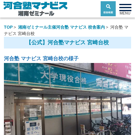
toggle n
MENU
校舎検索
TOP
湘南ゼミナール主催河合塾 マナビス 校舎案内
河合塾 マ
ナビス 宮崎台校
【公式】河合塾マナビス 宮崎台校
河合塾 マナビス 宮崎台校の様子