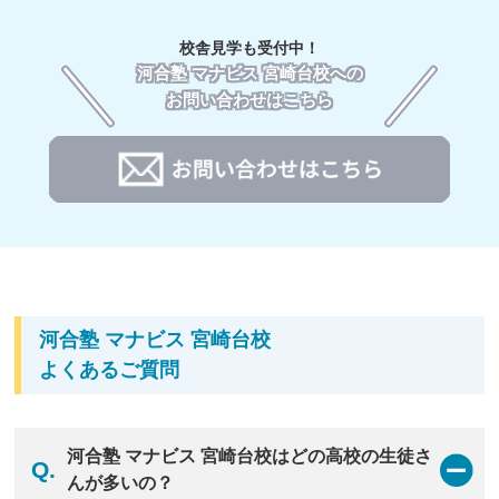
ト対策まで対応した、レベル・目的別に設定された約
1,000講座の中から、自分に必要な講座を受講できま
校舎見学も受付中！
す。
河合塾 マナビス 宮崎台校への
お問い合わせはこちら
02
河合塾 マナビス 宮崎台校の
アドバイザー
毎回の授業後のフォローはもちろん、受験戦略まで一
緒に考える。アドバイザーと伴走し安心して大学受験
河合塾 マナビス 宮崎台校
へ。
受験勉強は、一人だけで頑張る必要はありません。自
よくあるご質問
己管理が苦手な高校生も大丈夫。マナビスでは、受験
のプロの目線から現役合格のための戦略・ノウハウを
提供する社員アドバイザーと、高校生と近い目線で学
習の悩みをサポートする大学生のアシスタントアドバ
河合塾 マナビス 宮崎台校はどの高校の生徒さ
Q.
イザーがあなたの強い味方です。あなたの学力を上
んが多いの？