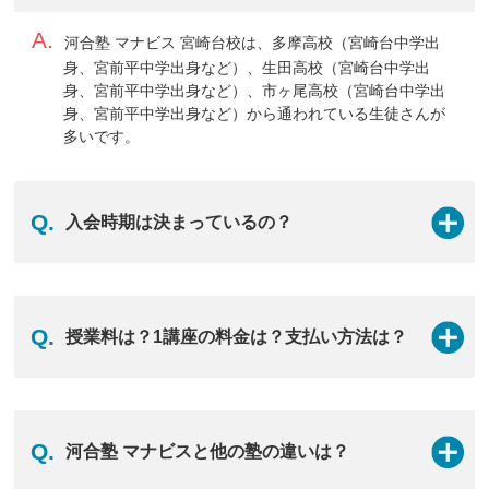
げ、成長させる環境があります。
A.
河合塾 マナビス 宮崎台校は、多摩高校（宮崎台中学出
身、宮前平中学出身など）、生田高校（宮崎台中学出
身、宮前平中学出身など）、市ヶ尾高校（宮崎台中学出
身、宮前平中学出身など）から通われている生徒さんが
マナビスの詳細はこちら
多いです。
Q.
入会時期は決まっているの？
A.
入会時期に決まりはございません。河合塾 マナビスは映
像授業の学習塾なので、
学年・学期を問わず、いつどの
Q.
授業料は？1講座の料金は？支払い方法は？
レベルからでも授業をスタートさせることが可能です。
現在の学力や目標に合わせて最適な学習プランをご提案
しますので、まずは校舎へお気軽にご相談ください。
A.
河合塾 マナビスの学費は次の3つから構成されていま
す。
Q.
河合塾 マナビスと他の塾の違いは？
1.事務手数料【6,600円（税込）】：ご入会時にのみいた