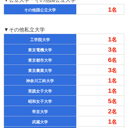
▼公立大学・その他国公立大学
1
名
その他国公立大学
▼その他私立大学
1
名
工学院大学
3
名
東京電機大学
6
名
東京都市大学
3
名
東京農業大学
1
名
神奈川工科大学
1
名
実践女子大学
5
名
昭和女子大学
2
名
帝京大学
1
名
武蔵大学