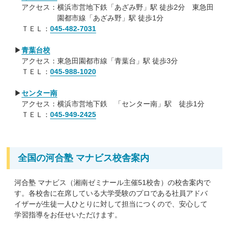
アクセス：横浜市営地下鉄「あざみ野」駅 徒歩2分 東急田
5.スケジュールにあわせて、自分のペースで学べる
園都市線「あざみ野」駅 徒歩1分
マナビスに時間割はありません。 自分のスケジュールに
ＴＥＬ：
045-482-7031
あわせて学習を進めていくことができます。
受講予定日に急な予定が入っても、振替受講が可能。部
▶
青葉台校
活や学校行事に忙しい高校生でも、時間を無駄なく生か
アクセス：東急田園都市線「青葉台」駅 徒歩3分
せるから、充実した高校生活を過ごすことができます。
ＴＥＬ：
045-988-1020
▶
センター南
アクセス：横浜市営地下鉄 「センター南」駅 徒歩1分
ＴＥＬ：
045-949-2425
全国の河合塾 マナビス校舎案内
河合塾 マナビス（湘南ゼミナール主催51校舎）の校舎案内で
す。各校舎に在席している大学受験のプロである社員アドバ
イザーが生徒一人ひとりに対して担当につくので、安心して
学習指導をお任せいただけます。