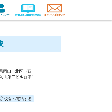
校
 岡山県岡山市北区下石
生命岡山第二ビル新館2
校舎へ電話する