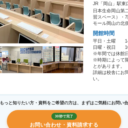
JR「岡山」駅東
日本生命岡山第
習スペース）・
モール岡山の北
開館時間
平日・土曜 14:0
日曜・祝日 10:0
※年間では休館
※時期によって
とがあります。
詳細は校舎にお
い。
もっと知りたい方・資料をご希望の方は、まずはご気軽にお問い
30秒で完了
お問い合わせ・資料請求する