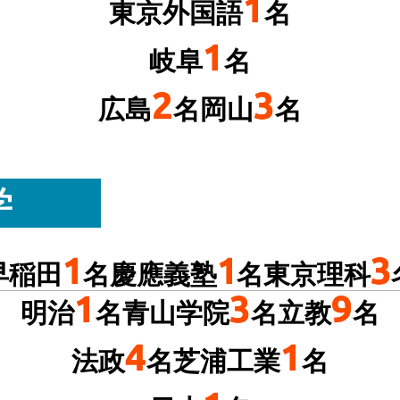
1
東京外国語
名
1
岐阜
名
2
3
広島
名
岡山
名
学
1
1
3
早稲田
名
慶應義塾
名
東京理科
1
3
9
明治
名
青山学院
名
立教
名
4
1
法政
名
芝浦工業
名