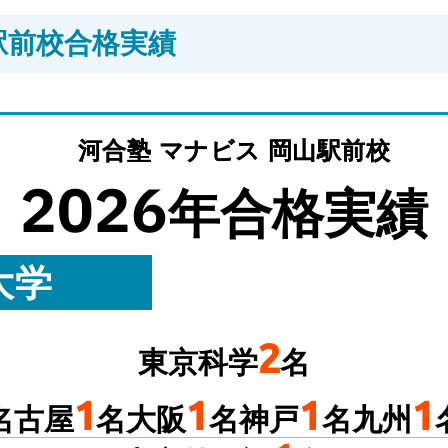
山駅前校合格実績
河合塾 マナビス 岡山駅前校
2026
年合格実績
大学
2
東京科学
名
1
1
1
1
名古屋
名
大阪
名
神戸
名
九州