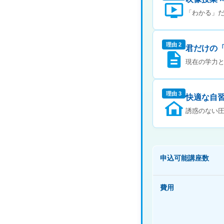
「わかる」
理由 2
君だけの
現在の学力
理由 3
快適な自
誘惑のない
申込可能講座数
費用