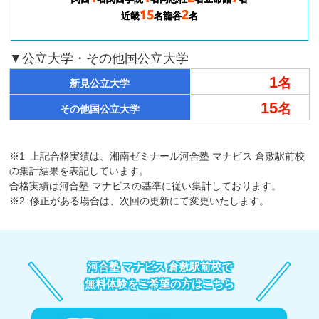
15
2
近畿
名
龍谷
名
▼公立大学・その他国公立大学
1
名
新見公立大学
15
名
その他国公立大学
※1
上記合格実績は、湘南ゼミナール河合塾 マナビス 倉敷駅前校
の集計結果を表記しています。
合格実績は河合塾 マナビスの基準に従い集計しております。
※2
修正がある場合は、次回の更新にて変更いたします。
河合塾 マナビス 倉敷駅前校で
無料体験をご希望の方はこちら