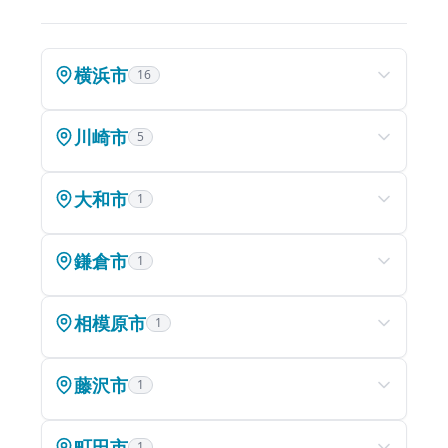
5.スケジュールにあわせて、自分のペースで学べる
マナビスに時間割はありません。 自分のスケジュールに
あわせて学習を進めていくことができます。
横浜市
16
受講予定日に急な予定が入っても、振替受講が可能。部
活や学校行事に忙しい高校生でも、時間を無駄なく生か
せるから、充実した高校生活を過ごすことができます。
川崎市
5
大和市
1
鎌倉市
1
相模原市
1
藤沢市
1
町田市
1