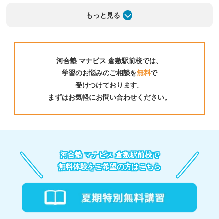
もっと見る
河合塾 マナビス 倉敷駅前校では、
学習のお悩みのご相談を
無料
で
01
受けつけております。
まずはお気軽にお問い合わせください。
河合塾 マナビス 倉敷駅前校の
映像授業
河合塾のトップレベルの講師による授業が約1,000講
座。自分に合った講座を選べるから、伸ばすべき力を
河合塾 マナビス 倉敷駅前校で
的確に引き上げる。
無料体験をご希望の方はこちら
「映像授業を一人で見ても内容を理解できない」そう
思っていませんか？マナビスには、わかりやすさトッ
プレベルの河合塾精鋭講師陣による映像授業と、最新
の入試問題や模試データを反映した河合塾 マナビス
だけのテキストがあります。基礎から入試・共通テス