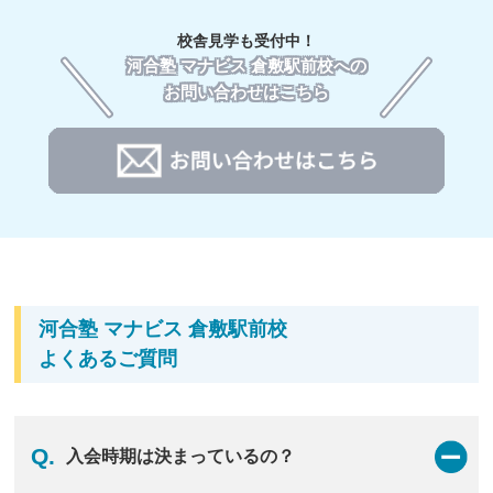
ト対策まで対応した、レベル・目的別に設定された約
1,000講座の中から、自分に必要な講座を受講できま
校舎見学も受付中！
す。
河合塾 マナビス 倉敷駅前校への
お問い合わせはこちら
02
河合塾 マナビス 倉敷駅前校の
アドバイザー
毎回の授業後のフォローはもちろん、受験戦略まで一
緒に考える。アドバイザーと伴走し安心して大学受験
河合塾 マナビス 倉敷駅前校
へ。
受験勉強は、一人だけで頑張る必要はありません。自
よくあるご質問
己管理が苦手な高校生も大丈夫。マナビスでは、受験
のプロの目線から現役合格のための戦略・ノウハウを
提供する社員アドバイザーと、高校生と近い目線で学
習の悩みをサポートする大学生のアシスタントアドバ
Q.
入会時期は決まっているの？
イザーがあなたの強い味方です。あなたの学力を上
げ、成長させる環境があります。