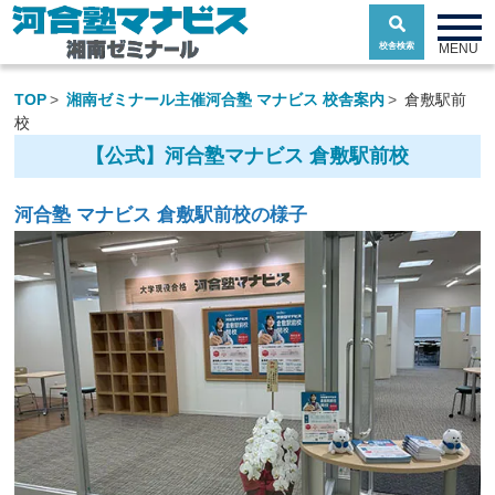
toggle n
MENU
校舎検索
TOP
湘南ゼミナール主催河合塾 マナビス 校舎案内
倉敷駅前
校
【公式】河合塾マナビス 倉敷駅前校
河合塾 マナビス 倉敷駅前校の様子