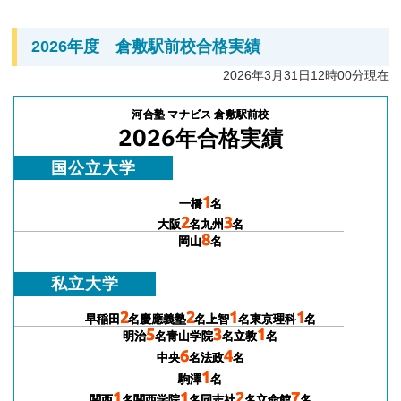
2026年度 倉敷駅前校合格実績
2026年3月31日12時00分現在
河合塾 マナビス 倉敷駅前校
2026
年合格実績
国公立大学
1
一橋
名
2
3
大阪
名
九州
名
8
岡山
名
私立大学
2
2
1
1
早稲田
名
慶應義塾
名
上智
名
東京理科
名
5
3
1
明治
名
青山学院
名
立教
名
6
4
中央
名
法政
名
1
駒澤
名
1
1
2
7
関西
名
関西学院
名
同志社
名
立命館
名