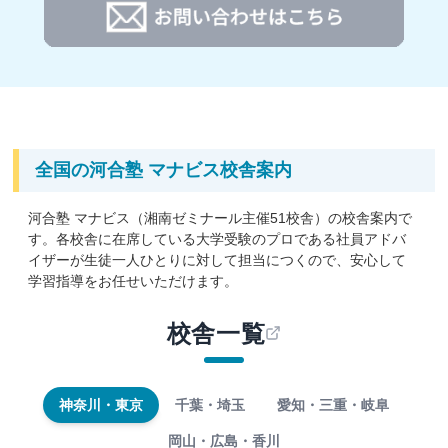
られます。
志望校や成績から、一人ひとりに合った学習プランをご提案
3. キミに必要な授業だけを受講できる映像授業と.河合
するため、学習プランにより受講料が異なります。
塾品質の良質なテキスト
詳細は河合塾 マナビス各校舎にお問い合わせください。
授業の進度が決められている集団塾と違い、
自分の学習
進度やペースに合わせて学習できます。
マナビスでは基
礎から
入試・共通テスト対策まで対応した約1,000講座
の中から、自分に必要な講座を受講できるので、無駄な
全国の河合塾 マナビス校舎案内
受講時間はありません。使用するテキストは、河合塾の
精鋭講師陣が最新の入試問題・模試データを反映して作
河合塾 マナビス（湘南ゼミナール主催51校舎）の校舎案内で
成しています。
す。各校舎に在席している大学受験のプロである社員アドバ
イザーが生徒一人ひとりに対して担当につくので、安心して
4. 1対1の対話で授業の理解を深めるアドバイスタイム
学習指導をお任せいただけます。
受け身の学習では、学力は伸ばせません。マナビスで
は、毎授業後にアドバイザーのフォローのもと、
授業で
校舎一覧
学習したことを生徒自身が説明する「アドバイスタイ
ム」
を設けています。対話しながら、
生徒自身が授業で
インプットした知識を整理して自分の言葉にする
こと
で、わかったつもりになっていた部分が明確に。入試に
神奈川・東京
千葉・埼玉
愛知・三重・岐阜
つながる思考力や表現力も磨けます。
岡山・広島・香川