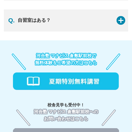
だく費用です。
A.
質の高い授業と教材、親身なサポートで、志望校合格に
向けて必要な力を引き出します。アドバイザーと一緒
2.学習サポート料 【月額6,600円（税込）】：毎月いた
Q.
自習室はある？
に、目標を立てて学習の課題を解決できるので、最短ル
だく費用です。
ートで合格へと進めます。
※災害や感染症拡大への対応として校舎を閉館した場合
でも、生徒様のサポートはオンラインにより引き続き実
A.
ほとんどの校舎が自習室を設置していますが、小規模校
1. 大学受験専門の塾だから、受験に備えて的確で無駄の
施し、その月の学習サポート料を頂戴いたします。
舎の場合は自習室が確保できないこともあり、その際は
ない対策ができる
ブース室に自習スペースを設けています。ご利用は無料
河合塾 マナビスは現役合格のための、
大学受験に特化し
河合塾 マナビス 倉敷駅前校で
3.受講料：お取りいただく講座によって金額が変わりま
です。詳細は河合塾 マナビス各校舎にお問い合わせくだ
た塾。
河合塾講師の受験テクニック満載の映像授業と、
す。
無料体験をご希望の方はこちら
さい。
最新の受験傾向が反映されたテキスト、河合塾ならでは
講座の種類にもよりますが、目安として「45分×1講」に
の受験のノウハウ、すべての相乗効果と共に、受験指導
つき1,910円（税込）、「60分×1講」につき2,550円（税
のプロであるアドバイザーによる一人ひとりに合ったサ
込）、「90分×1講」につき3,820円（税込）となり、そ
ポートが受けられます。
れに各講座の講数を乗じた金額となります。例えば、
「90分×20講」で76,400円（税込）となります。
2. 受験指導のプロである、社員が担当につくから安心
お支払い方法は、口座振込かローンによる分割払いが可
様々な経験を持つアドバイザー(社員)が生徒一人ひとり
校舎見学も受付中！
能です。（一部ローン払いをお取扱いしていない校舎が
に対して担当につくので
、高校生活や学習法、将来の進
河合塾 マナビス 倉敷駅前校への
あります。）また一部の校舎にて「クレジットカード払
路についてもじっくり相談できます。また、アドバイザ
い」を受け付けております。
お問い合わせはこちら
ーのフォローのもと、
学習状況や目標に応じて、学習プ
ランを見直し、
志望校合格に向けて、迷わず学習を進め