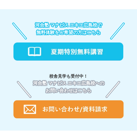
でも、生徒様のサポートはオンラインにより引き続き実
A.
河合塾 マナビス エキエ広島校の自習ブースは一人ひと
1. 大学受験専門の塾だから、受験に備えて的確で無駄の
施し、その月の学習サポート料を頂戴いたします。
り仕切られており、安心してご利用いただけます。毎日
ない対策ができる
多くの生徒さんがご利用いただいています。
河合塾 マナビスは現役合格のための、
大学受験に特化し
河合塾 マナビス エキエ広島校で
3.受講料：お取りいただく講座によって金額が変わりま
詳細は校舎までお問い合わせください。
た塾。
河合塾講師の受験テクニック満載の映像授業と、
す。
無料体験をご希望の方はこちら
最新の受験傾向が反映されたテキスト、河合塾ならでは
講座の種類にもよりますが、目安として「45分×1講」に
の受験のノウハウ、すべての相乗効果と共に、受験指導
つき1,910円（税込）、「60分×1講」につき2,550円（税
のプロであるアドバイザーによる一人ひとりに合ったサ
込）、「90分×1講」につき3,820円（税込）となり、そ
ポートが受けられます。
れに各講座の講数を乗じた金額となります。例えば、
「90分×20講」で76,400円（税込）となります。
2. 受験指導のプロである、社員が担当につくから安心
お支払い方法は、口座振込かローンによる分割払いが可
様々な経験を持つアドバイザー(社員)が生徒一人ひとり
校舎見学も受付中！
能です。（一部ローン払いをお取扱いしていない校舎が
に対して担当につくので
、高校生活や学習法、将来の進
河合塾 マナビス エキエ広島校への
あります。）また一部の校舎にて「クレジットカード払
路についてもじっくり相談できます。また、アドバイザ
い」を受け付けております。
お問い合わせはこちら
ーのフォローのもと、
学習状況や目標に応じて、学習プ
ランを見直し、
志望校合格に向けて、迷わず学習を進め
られます。
志望校や成績から、一人ひとりに合った学習プランをご提案
3. キミに必要な授業だけを受講できる映像授業と.河合
するため、学習プランにより受講料が異なります。
塾品質の良質なテキスト
詳細は河合塾 マナビス各校舎にお問い合わせください。
授業の進度が決められている集団塾と違い、
自分の学習