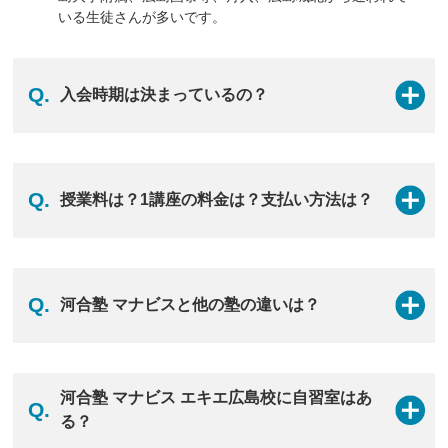
いる生徒さんが多いです。
マナビスの詳細はこちら
Q.
入会時期は決まっているの？
A.
入会時期に決まりはございません。河合塾 マナビスは映
像授業の学習塾なので、
学年・学期を問わず、いつどの
Q.
授業料は？1講座の料金は？支払い方法は？
レベルからでも授業をスタートさせることが可能です。
現在の学力や目標に合わせて最適な学習プランをご提案
しますので、まずは校舎へお気軽にご相談ください。
A.
河合塾 マナビスの学費は次の3つから構成されていま
す。
Q.
河合塾 マナビスと他の塾の違いは？
1.事務手数料【6,600円（税込）】：ご入会時にのみいた
だく費用です。
A.
質の高い授業と教材、親身なサポートで、志望校合格に
向けて必要な力を引き出します。アドバイザーと一緒
河合塾 マナビス エキエ広島校に自習室はあ
2.学習サポート料 【月額6,600円（税込）】：毎月いた
Q.
に、目標を立てて学習の課題を解決できるので、最短ル
る？
だく費用です。
ートで合格へと進めます。
※災害や感染症拡大への対応として校舎を閉館した場合