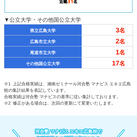
31
近畿
名
▼公立大学・その他国公立大学
3
名
県立広島大学
2
名
広島市立大学
1
名
尾道市立大学
17
名
その他国公立大学
※1
上記合格実績は、湘南ゼミナール河合塾 マナビス エキエ広島
校の集計結果を表記しています。
合格実績は河合塾 マナビスの基準に従い集計しております。
※2
修正がある場合は、次回の更新にて変更いたします。
河合塾 マナビス エキエ広島校で