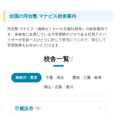
進度やペースに合わせて学習できます。
マナビスでは基
礎から
入試・共通テスト対策まで対応した約1,000講座
の中から、自分に必要な講座を受講できるので、無駄な
全国の河合塾 マナビス校舎案内
受講時間はありません。使用するテキストは、河合塾の
精鋭講師陣が最新の入試問題・模試データを反映して作
河合塾 マナビス（湘南ゼミナール主催51校舎）の校舎案内で
成しています。
す。各校舎に在席している大学受験のプロである社員アドバ
イザーが生徒一人ひとりに対して担当につくので、安心して
4. 1対1の対話で授業の理解を深めるアドバイスタイム
学習指導をお任せいただけます。
受け身の学習では、学力は伸ばせません。マナビスで
は、毎授業後にアドバイザーのフォローのもと、
授業で
校舎一覧
学習したことを生徒自身が説明する「アドバイスタイ
ム」
を設けています。対話しながら、
生徒自身が授業で
インプットした知識を整理して自分の言葉にする
こと
で、わかったつもりになっていた部分が明確に。入試に
神奈川・東京
千葉・埼玉
愛知・三重・岐阜
つながる思考力や表現力も磨けます。
岡山・広島・香川
5.スケジュールにあわせて、自分のペースで学べる
マナビスに時間割はありません。 自分のスケジュールに
あわせて学習を進めていくことができます。
横浜市
16
受講予定日に急な予定が入っても、振替受講が可能。部
活や学校行事に忙しい高校生でも、時間を無駄なく生か