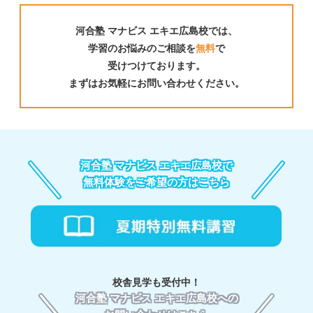
河合塾 マナビス エキエ広島校では、
学習のお悩みのご相談を
無料
で
01
受けつけております。
まずはお気軽にお問い合わせください。
河合塾 マナビス エキエ広島校の
映像授業
河合塾のトップレベルの講師による授業が約1,000講
座。自分に合った講座を選べるから、伸ばすべき力を
河合塾 マナビス エキエ広島校で
的確に引き上げる。
無料体験をご希望の方はこちら
「映像授業を一人で見ても内容を理解できない」そう
思っていませんか？マナビスには、わかりやすさトッ
プレベルの河合塾精鋭講師陣による映像授業と、最新
の入試問題や模試データを反映した河合塾 マナビス
だけのテキストがあります。基礎から入試・共通テス
ト対策まで対応した、レベル・目的別に設定された約
1,000講座の中から、自分に必要な講座を受講できま
校舎見学も受付中！
す。
河合塾 マナビス エキエ広島校への