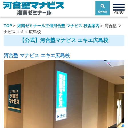
toggle n
MENU
校舎検索
TOP
湘南ゼミナール主催河合塾 マナビス 校舎案内
河合塾 マ
ナビス エキエ広島校
【公式】河合塾マナビス エキエ広島校
河合塾 マナビス エキエ広島校