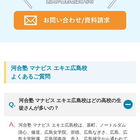
お問い合わせはこちら
02
河合塾 マナビス エキエ広島校の
アドバイザー
毎回の授業後のフォローはもちろん、受験戦略まで一
緒に考える。アドバイザーと伴走し安心して大学受験
河合塾 マナビス エキエ広島校
へ。
受験勉強は、一人だけで頑張る必要はありません。自
よくあるご質問
己管理が苦手な高校生も大丈夫。マナビスでは、受験
のプロの目線から現役合格のための戦略・ノウハウを
提供する社員アドバイザーと、高校生と近い目線で学
河合塾 マナビス エキエ広島校はどの高校の生
習の悩みをサポートする大学生のアシスタントアドバ
Q.
イザーがあなたの強い味方です。あなたの学力を上
徒さんが多いの？
げ、成長させる環境があります。
A.
河合塾 マナビス エキエ広島校は、基町、ノートルダム
清心、修道、広島女学院、崇徳、広島なぎさ、広島、広
島大学附属、広島国泰寺、舟入、広島城北から通われて