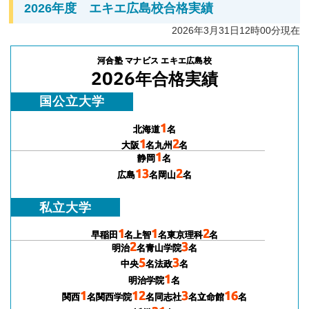
2026年度 エキエ広島校合格実績
2026年3月31日12時00分現在
河合塾 マナビス エキエ広島校
2026
年合格実績
国公立大学
1
北海道
名
1
2
大阪
名
九州
名
1
静岡
名
13
2
広島
名
岡山
名
私立大学
1
1
2
早稲田
名
上智
名
東京理科
名
2
3
明治
名
青山学院
名
5
3
中央
名
法政
名
1
明治学院
名
1
12
3
16
関西
名
関西学院
名
同志社
名
立命館
名